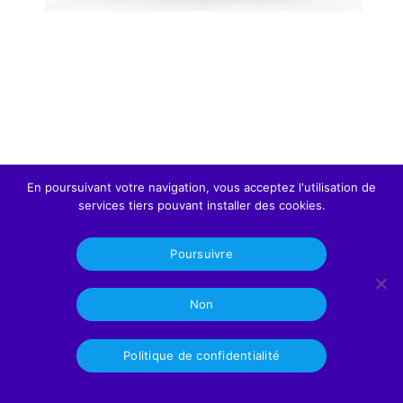
CHORUS GAME
ABBEVILLE
ZAC des 2 vallées
5 Rue Macqueron
80100 Abbeville
En poursuivant votre navigation, vous acceptez l'utilisation de
03 22 23 32 69
services tiers pouvant installer des cookies.
Poursuivre
CHORUS GAME
2026
Non
Mentions légales
Politique de confidentialité
Politique de confidentialité